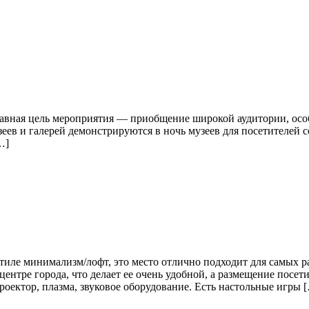
лавная цель мероприятия — приобщение широкой аудитории, осо
еев и галерей демонстрируются в ночь музеев для посетителей
…]
иле минимализм/лофт, это место отлично подходит для самых р
ентре города, что делает ее очень удобной, а размещение посет
оектор, плазма, звуковое оборудование. Есть настольные игры 