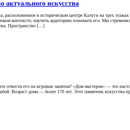
о актуального искусства
, расположенное в историческом центре Калуги на трех этажах
роком контексте, научить аудиторию понимать его. Мы стремимся
ека. Пространство […]
тите отвести его на игровые занятия? «Дом мастеров» — это на
бой. Возраст дома — более 170 лет. Этот памятник искусства п