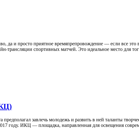
иво, да и просто приятное времяпрепровождение — если все это в
айн-трансляции спортивных матчей. Это идеальное место для тог
КЦ)
а предполагал завлечь молодежь и развить в ней таланты творче
2017 году. ИКЦ — площадка, направленная для освещения соврем