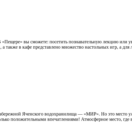
 В «Пещере» вы сможете: посетить познавательную лекцию или у
ы, а также в кафе представлено множество настольных игр, а для 
а набережной Яченского водохранилища — «МИР». Но это место 
лько положительными впечатлениями! Атмосферное место, где вс