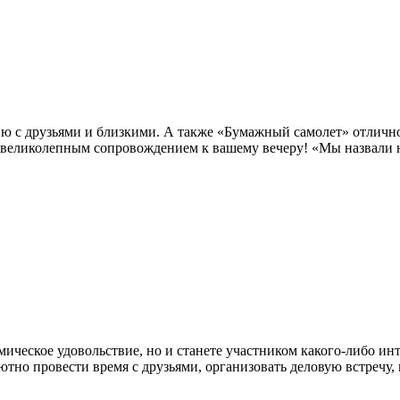
ию с друзьями и близкими. А также «Бумажный самолет» отличн
 великолепным сопровождением к вашему вечеру! «Мы назвали н
мическое удовольствие, но и станете участником какого-либо ин
тно провести время с друзьями, организовать деловую встречу,