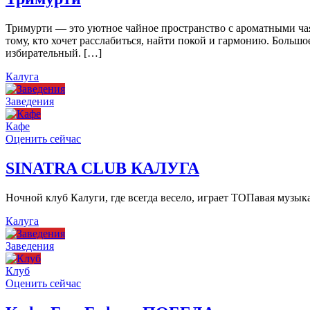
Тримурти — это уютное чайное пространство с ароматными чая
тому, кто хочет расслабиться, найти покой и гармонию. Больш
избирательный. […]
Калуга
Заведения
Кафе
Оценить сейчас
SINATRA CLUB КАЛУГА
Ночной клуб Калуги, где всегда весело, играет ТОПавая музы
Калуга
Заведения
Клуб
Оценить сейчас