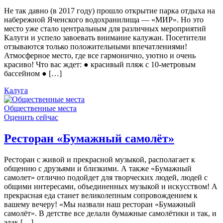
Не так давно (в 2017 году) прошло открытие парка отдыха на
набережной Яченского водохранилища — «МИР». Но это
место уже стало центральным для различных мероприятий
Калуги и успело завоевать внимание калужан. Посетители
отзываются только положительными впечатлениями!
Атмосферное место, где все гармонично, уютно и очень
красиво! Что вас ждет: ● красивый пляж с 10-метровым
бассейном ● […]
Калуга
Общественные места
Оценить сейчас
Ресторан «Бумажный самолёт»
Ресторан с живой и прекрасной музыкой, располагает к
общению с друзьями и близкими. А также «Бумажный
самолет» отлично подойдет для творческих людей, людей с
общими интересами, объединенных музыкой и искусством! А
прекрасная еда станет великолепным сопровождением к
вашему вечеру! «Мы назвали наш ресторан «Бумажный
самолёт». В детстве все делали бумажные самолётики и так, и
эдак […]