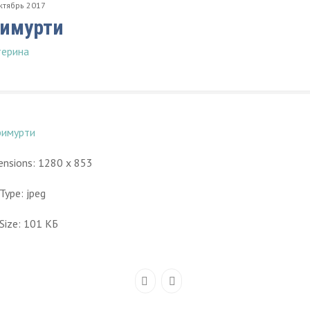
ктябрь
2017
римурти
терина
nsions:
1280 x 853
 Type:
jpeg
Size:
101 КБ