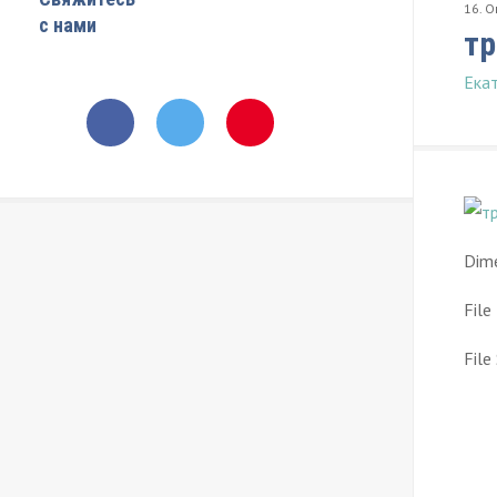
16
.
О
с нами
т
Ека
Dime
File
File 