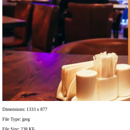
Dimensions:
1333 x 877
File Type:
jpeg
File Size:
238 КБ