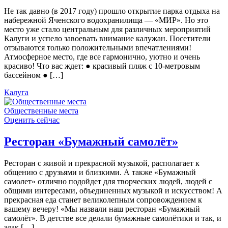
Не так давно (в 2017 году) прошло открытие парка отдыха на
набережной Яченского водохранилища — «МИР». Но это
место уже стало центральным для различных мероприятий
Калуги и успело завоевать внимание калужан. Посетители
отзываются только положительными впечатлениями!
Атмосферное место, где все гармонично, уютно и очень
красиво! Что вас ждет: ● красивый пляж с 10-метровым
бассейном ● […]
Калуга
Общественные места
Оценить сейчас
Ресторан «Бумажный самолёт»
Ресторан с живой и прекрасной музыкой, располагает к
общению с друзьями и близкими. А также «Бумажный
самолет» отлично подойдет для творческих людей, людей с
общими интересами, объединенных музыкой и искусством! А
прекрасная еда станет великолепным сопровождением к
вашему вечеру! «Мы назвали наш ресторан «Бумажный
самолёт». В детстве все делали бумажные самолётики и так, и
эдак […]