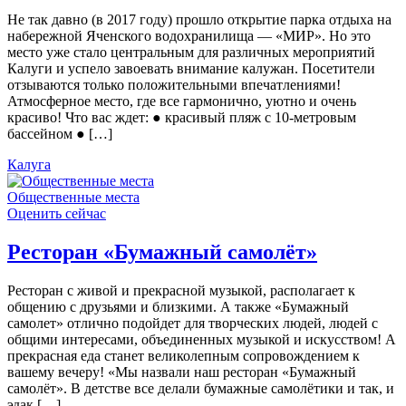
Не так давно (в 2017 году) прошло открытие парка отдыха на
набережной Яченского водохранилища — «МИР». Но это
место уже стало центральным для различных мероприятий
Калуги и успело завоевать внимание калужан. Посетители
отзываются только положительными впечатлениями!
Атмосферное место, где все гармонично, уютно и очень
красиво! Что вас ждет: ● красивый пляж с 10-метровым
бассейном ● […]
Калуга
Общественные места
Оценить сейчас
Ресторан «Бумажный самолёт»
Ресторан с живой и прекрасной музыкой, располагает к
общению с друзьями и близкими. А также «Бумажный
самолет» отлично подойдет для творческих людей, людей с
общими интересами, объединенных музыкой и искусством! А
прекрасная еда станет великолепным сопровождением к
вашему вечеру! «Мы назвали наш ресторан «Бумажный
самолёт». В детстве все делали бумажные самолётики и так, и
эдак […]