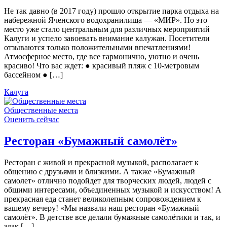
Не так давно (в 2017 году) прошло открытие парка отдыха на
набережной Яченского водохранилища — «МИР». Но это
место уже стало центральным для различных мероприятий
Калуги и успело завоевать внимание калужан. Посетители
отзываются только положительными впечатлениями!
Атмосферное место, где все гармонично, уютно и очень
красиво! Что вас ждет: ● красивый пляж с 10-метровым
бассейном ● […]
Калуга
Общественные места
Оценить сейчас
Ресторан «Бумажный самолёт»
Ресторан с живой и прекрасной музыкой, располагает к
общению с друзьями и близкими. А также «Бумажный
самолет» отлично подойдет для творческих людей, людей с
общими интересами, объединенных музыкой и искусством! А
прекрасная еда станет великолепным сопровождением к
вашему вечеру! «Мы назвали наш ресторан «Бумажный
самолёт». В детстве все делали бумажные самолётики и так, и
эдак […]