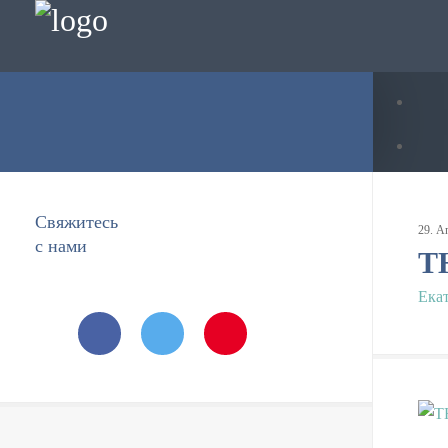
Свяжитесь
29
.
А
с нами
Т
Ека