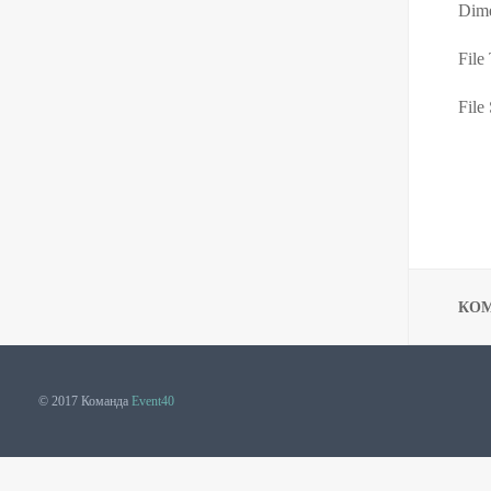
Dime
File
File 
КО
© 2017 Команда
Event40