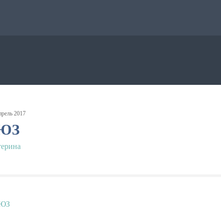
прель
2017
ЮЗ
терина