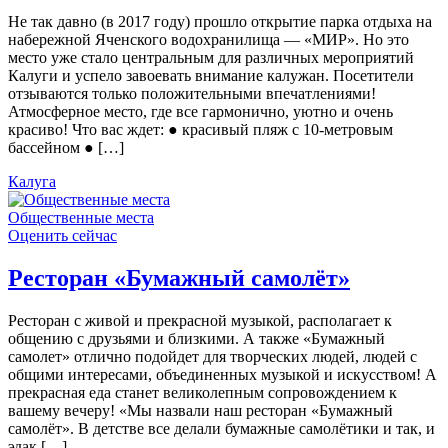
Не так давно (в 2017 году) прошло открытие парка отдыха на
набережной Яченского водохранилища — «МИР». Но это
место уже стало центральным для различных мероприятий
Калуги и успело завоевать внимание калужан. Посетители
отзываются только положительными впечатлениями!
Атмосферное место, где все гармонично, уютно и очень
красиво! Что вас ждет: ● красивый пляж с 10-метровым
бассейном ● […]
Калуга
Общественные места
Оценить сейчас
Ресторан «Бумажный самолёт»
Ресторан с живой и прекрасной музыкой, располагает к
общению с друзьями и близкими. А также «Бумажный
самолет» отлично подойдет для творческих людей, людей с
общими интересами, объединенных музыкой и искусством! А
прекрасная еда станет великолепным сопровождением к
вашему вечеру! «Мы назвали наш ресторан «Бумажный
самолёт». В детстве все делали бумажные самолётики и так, и
эдак […]