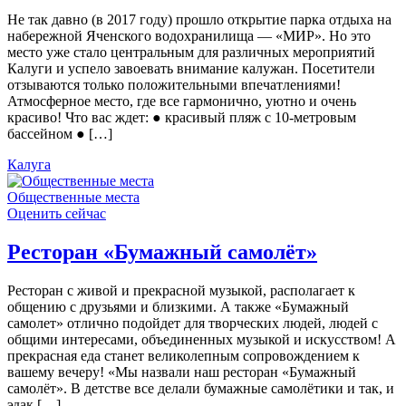
Не так давно (в 2017 году) прошло открытие парка отдыха на
набережной Яченского водохранилища — «МИР». Но это
место уже стало центральным для различных мероприятий
Калуги и успело завоевать внимание калужан. Посетители
отзываются только положительными впечатлениями!
Атмосферное место, где все гармонично, уютно и очень
красиво! Что вас ждет: ● красивый пляж с 10-метровым
бассейном ● […]
Калуга
Общественные места
Оценить сейчас
Ресторан «Бумажный самолёт»
Ресторан с живой и прекрасной музыкой, располагает к
общению с друзьями и близкими. А также «Бумажный
самолет» отлично подойдет для творческих людей, людей с
общими интересами, объединенных музыкой и искусством! А
прекрасная еда станет великолепным сопровождением к
вашему вечеру! «Мы назвали наш ресторан «Бумажный
самолёт». В детстве все делали бумажные самолётики и так, и
эдак […]