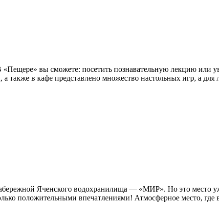
 В «Пещере» вы сможете: посетить познавательную лекцию или у
ы, а также в кафе представлено множество настольных игр, а для 
а набережной Яченского водохранилища — «МИР». Но это место 
лько положительными впечатлениями! Атмосферное место, где вс