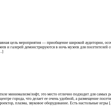
лавная цель мероприятия — приобщение широкой аудитории, осо
еев и галерей демонстрируются в ночь музеев для посетителей
…]
иле минимализм/лофт, это место отлично подходит для самых р
ентре города, что делает ее очень удобной, а размещение посет
оектор, плазма, звуковое оборудование. Есть настольные игры 