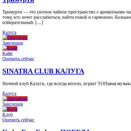
Тримурти — это уютное чайное пространство с ароматными чая
тому, кто хочет расслабиться, найти покой и гармонию. Больш
избирательный. […]
Калуга
Заведения
Кафе
Оценить сейчас
SINATRA CLUB КАЛУГА
Ночной клуб Калуги, где всегда весело, играет ТОПавая музы
Калуга
Заведения
Клуб
Оценить сейчас