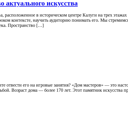
о актуального искусства
, расположенное в историческом центре Калуги на трех этажах
роком контексте, научить аудиторию понимать его. Мы стремимся
ека. Пространство […]
тите отвести его на игровые занятия? «Дом мастеров» — это на
бой. Возраст дома — более 170 лет. Этот памятник искусства п