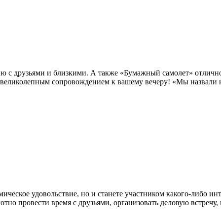
ию с друзьями и близкими. А также «Бумажный самолет» отличн
 великолепным сопровождением к вашему вечеру! «Мы назвали н
мическое удовольствие, но и станете участником какого-либо ин
тно провести время с друзьями, организовать деловую встречу,