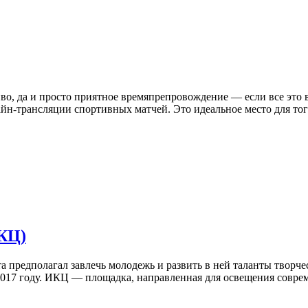
иво, да и просто приятное времяпрепровождение — если все это в
айн-трансляции спортивных матчей. Это идеальное место для тог
КЦ)
а предполагал завлечь молодежь и развить в ней таланты творче
2017 году. ИКЦ — площадка, направленная для освещения соврем