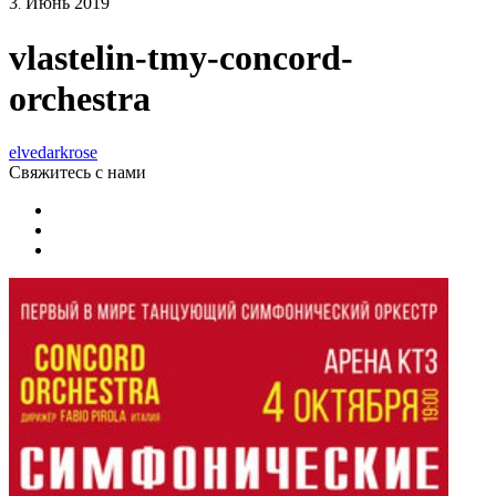
3
Июнь
2019
.
vlastelin-tmy-concord-
orchestra
elvedarkrose
Свяжитесь
с нами