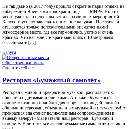
Не так давно (в 2017 году) прошло открытие парка отдыха на
набережной Яченского водохранилища — «МИР». Но это
место уже стало центральным для различных мероприятий
Калуги и успело завоевать внимание калужан. Посетители
отзываются только положительными впечатлениями!
Атмосферное место, где все гармонично, уютно и очень
красиво! Что вас ждет: ● красивый пляж с 10-метровым
бассейном ● […]
Калуга
Общественные места
Оценить сейчас
Ресторан «Бумажный самолёт»
Ресторан с живой и прекрасной музыкой, располагает к
общению с друзьями и близкими. А также «Бумажный
самолет» отлично подойдет для творческих людей, людей с
общими интересами, объединенных музыкой и искусством! А
прекрасная еда станет великолепным сопровождением к
вашему вечеру! «Мы назвали наш ресторан «Бумажный
самолёт». В детстве все делали бумажные самолётики и так, и
эдак […]