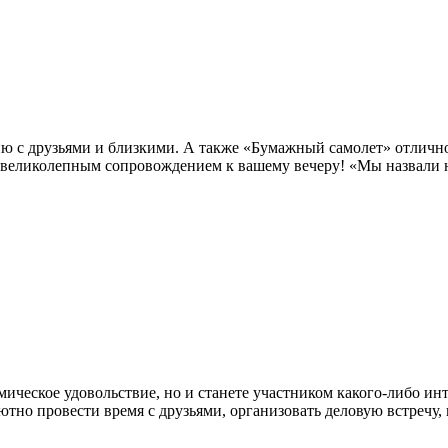
ию с друзьями и близкими. А также «Бумажный самолет» отличн
 великолепным сопровождением к вашему вечеру! «Мы назвали н
мическое удовольствие, но и станете участником какого-либо ин
тно провести время с друзьями, организовать деловую встречу,