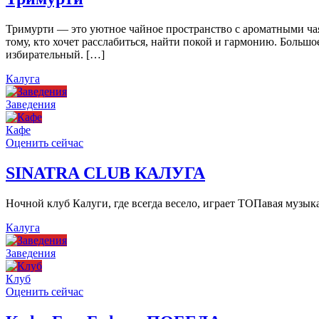
Тримурти — это уютное чайное пространство с ароматными чая
тому, кто хочет расслабиться, найти покой и гармонию. Больш
избирательный. […]
Калуга
Заведения
Кафе
Оценить сейчас
SINATRA CLUB КАЛУГА
Ночной клуб Калуги, где всегда весело, играет ТОПавая музы
Калуга
Заведения
Клуб
Оценить сейчас