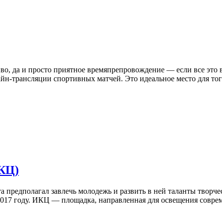
иво, да и просто приятное времяпрепровождение — если все это в
айн-трансляции спортивных матчей. Это идеальное место для тог
КЦ)
а предполагал завлечь молодежь и развить в ней таланты творче
2017 году. ИКЦ — площадка, направленная для освещения соврем