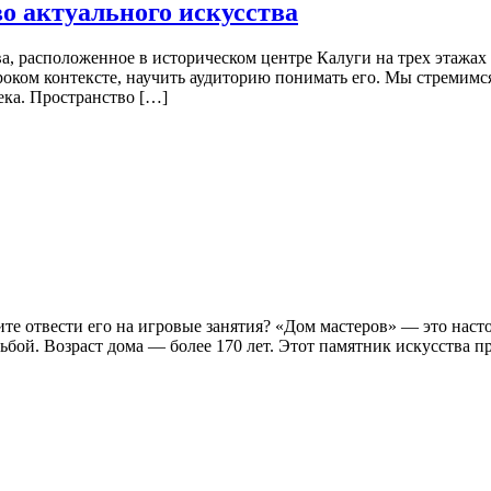
о актуального искусства
, расположенное в историческом центре Калуги на трех этажах
роком контексте, научить аудиторию понимать его. Мы стремимся
ека. Пространство […]
тите отвести его на игровые занятия? «Дом мастеров» — это на
бой. Возраст дома — более 170 лет. Этот памятник искусства п