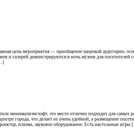
лавная цель мероприятия — приобщение широкой аудитории, осо
еев и галерей демонстрируются в ночь музеев для посетителей
…]
иле минимализм/лофт, это место отлично подходит для самых р
ентре города, что делает ее очень удобной, а размещение посет
оектор, плазма, звуковое оборудование. Есть настольные игры 