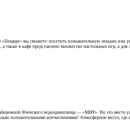
 В «Пещере» вы сможете: посетить познавательную лекцию или у
ы, а также в кафе представлено множество настольных игр, а для 
а набережной Яченского водохранилища — «МИР». Но это место 
лько положительными впечатлениями! Атмосферное место, где вс