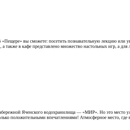
 В «Пещере» вы сможете: посетить познавательную лекцию или у
ы, а также в кафе представлено множество настольных игр, а для 
а набережной Яченского водохранилища — «МИР». Но это место 
лько положительными впечатлениями! Атмосферное место, где вс