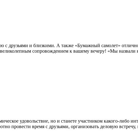
ию с друзьями и близкими. А также «Бумажный самолет» отличн
 великолепным сопровождением к вашему вечеру! «Мы назвали н
мическое удовольствие, но и станете участником какого-либо ин
тно провести время с друзьями, организовать деловую встречу,