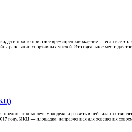
иво, да и просто приятное времяпрепровождение — если все это в
айн-трансляции спортивных матчей. Это идеальное место для тог
КЦ)
а предполагал завлечь молодежь и развить в ней таланты творче
2017 году. ИКЦ — площадка, направленная для освещения соврем