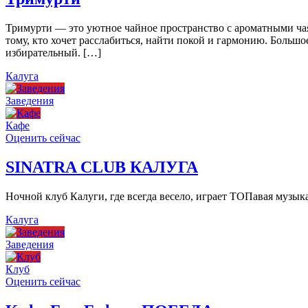
Тримурти — это уютное чайное пространство с ароматными чая
тому, кто хочет расслабиться, найти покой и гармонию. Больш
избирательный. […]
Калуга
Заведения
Кафе
Оценить сейчас
SINATRA CLUB КАЛУГА
Ночной клуб Калуги, где всегда весело, играет ТОПавая музы
Калуга
Заведения
Клуб
Оценить сейчас