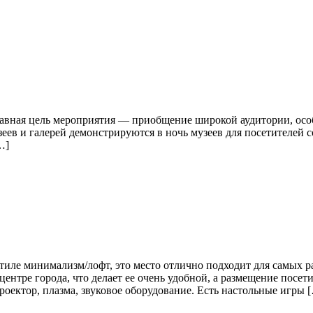
лавная цель мероприятия — приобщение широкой аудитории, осо
еев и галерей демонстрируются в ночь музеев для посетителей
…]
иле минимализм/лофт, это место отлично подходит для самых р
ентре города, что делает ее очень удобной, а размещение посет
оектор, плазма, звуковое оборудование. Есть настольные игры 