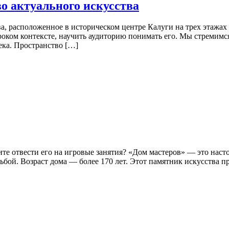
о актуального искусства
, расположенное в историческом центре Калуги на трех этажах
роком контексте, научить аудиторию понимать его. Мы стремимся
ека. Пространство […]
тите отвести его на игровые занятия? «Дом мастеров» — это на
бой. Возраст дома — более 170 лет. Этот памятник искусства п