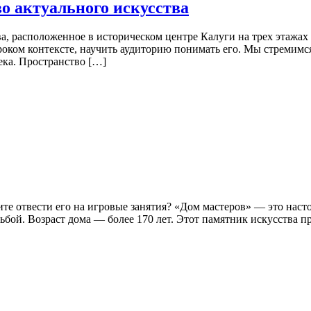
о актуального искусства
, расположенное в историческом центре Калуги на трех этажах
роком контексте, научить аудиторию понимать его. Мы стремимся
ека. Пространство […]
тите отвести его на игровые занятия? «Дом мастеров» — это на
бой. Возраст дома — более 170 лет. Этот памятник искусства п