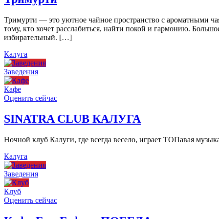
Тримурти — это уютное чайное пространство с ароматными чая
тому, кто хочет расслабиться, найти покой и гармонию. Больш
избирательный. […]
Калуга
Заведения
Кафе
Оценить сейчас
SINATRA CLUB КАЛУГА
Ночной клуб Калуги, где всегда весело, играет ТОПавая музы
Калуга
Заведения
Клуб
Оценить сейчас