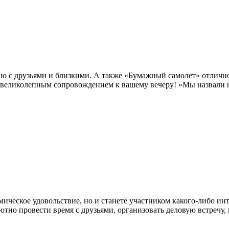
ию с друзьями и близкими. А также «Бумажный самолет» отличн
 великолепным сопровождением к вашему вечеру! «Мы назвали н
мическое удовольствие, но и станете участником какого-либо ин
тно провести время с друзьями, организовать деловую встречу,