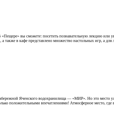
 В «Пещере» вы сможете: посетить познавательную лекцию или у
ы, а также в кафе представлено множество настольных игр, а для 
а набережной Яченского водохранилища — «МИР». Но это место 
лько положительными впечатлениями! Атмосферное место, где вс