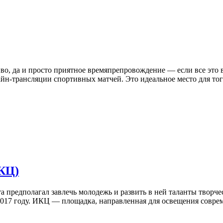
иво, да и просто приятное времяпрепровождение — если все это в
айн-трансляции спортивных матчей. Это идеальное место для тог
КЦ)
а предполагал завлечь молодежь и развить в ней таланты творче
2017 году. ИКЦ — площадка, направленная для освещения соврем