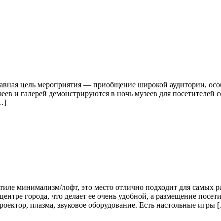
лавная цель мероприятия — приобщение широкой аудитории, осо
еев и галерей демонстрируются в ночь музеев для посетителей
…]
иле минимализм/лофт, это место отлично подходит для самых р
ентре города, что делает ее очень удобной, а размещение посет
оектор, плазма, звуковое оборудование. Есть настольные игры 