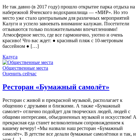
Не так давно (в 2017 году) прошло открытие парка отдыха на
набережной Яченского водохранилища — «МИР». Но это
место уже стало центральным для различных мероприятий
Калуги и успело завоевать внимание калужан. Посетители
отзываются только положительными впечатлениями!
Атмосферное место, где все гармонично, уютно и очень
красиво! Что вас ждет: ● красивый пляж с 10-метровым
бассейном ● […]
Калуга
Общественные места
Оценить сейчас
Ресторан «Бумажный самолёт»
Ресторан с живой и прекрасной музыкой, располагает к
общению с друзьями и близкими. А также «Бумажный
самолет» отлично подойдет для творческих людей, людей с
общими интересами, объединенных музыкой и искусством! А
прекрасная еда станет великолепным сопровождением к
вашему вечеру! «Мы назвали наш ресторан «Бумажный
самолёт». В детстве все делали бумажные самолётики и так, и
эдак […]