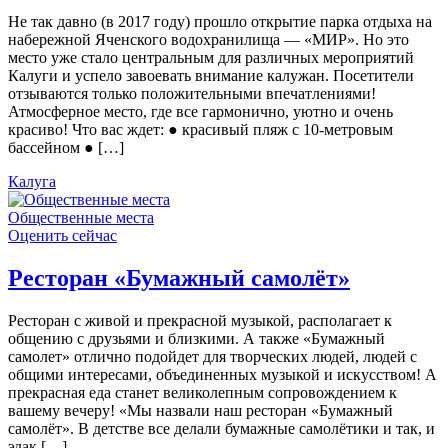
Не так давно (в 2017 году) прошло открытие парка отдыха на
набережной Яченского водохранилища — «МИР». Но это
место уже стало центральным для различных мероприятий
Калуги и успело завоевать внимание калужан. Посетители
отзываются только положительными впечатлениями!
Атмосферное место, где все гармонично, уютно и очень
красиво! Что вас ждет: ● красивый пляж с 10-метровым
бассейном ● […]
Калуга
Общественные места
Оценить сейчас
Ресторан «Бумажный самолёт»
Ресторан с живой и прекрасной музыкой, располагает к
общению с друзьями и близкими. А также «Бумажный
самолет» отлично подойдет для творческих людей, людей с
общими интересами, объединенных музыкой и искусством! А
прекрасная еда станет великолепным сопровождением к
вашему вечеру! «Мы назвали наш ресторан «Бумажный
самолёт». В детстве все делали бумажные самолётики и так, и
эдак […]