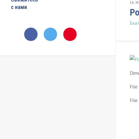
16
.
М
с нами
Ро
Ека
Dime
File
File 