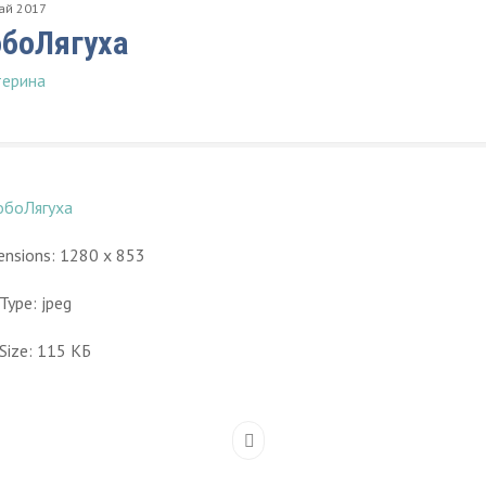
ай
2017
боЛягуха
терина
nsions:
1280 x 853
 Type:
jpeg
Size:
115 КБ