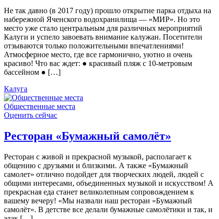
Не так давно (в 2017 году) прошло открытие парка отдыха на
набережной Яченского водохранилища — «МИР». Но это
место уже стало центральным для различных мероприятий
Калуги и успело завоевать внимание калужан. Посетители
отзываются только положительными впечатлениями!
Атмосферное место, где все гармонично, уютно и очень
красиво! Что вас ждет: ● красивый пляж с 10-метровым
бассейном ● […]
Калуга
Общественные места
Оценить сейчас
Ресторан «Бумажный самолёт»
Ресторан с живой и прекрасной музыкой, располагает к
общению с друзьями и близкими. А также «Бумажный
самолет» отлично подойдет для творческих людей, людей с
общими интересами, объединенных музыкой и искусством! А
прекрасная еда станет великолепным сопровождением к
вашему вечеру! «Мы назвали наш ресторан «Бумажный
самолёт». В детстве все делали бумажные самолётики и так, и
эдак […]