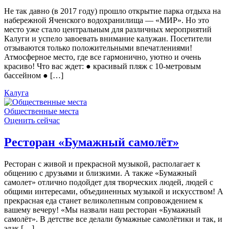
Не так давно (в 2017 году) прошло открытие парка отдыха на
набережной Яченского водохранилища — «МИР». Но это
место уже стало центральным для различных мероприятий
Калуги и успело завоевать внимание калужан. Посетители
отзываются только положительными впечатлениями!
Атмосферное место, где все гармонично, уютно и очень
красиво! Что вас ждет: ● красивый пляж с 10-метровым
бассейном ● […]
Калуга
Общественные места
Оценить сейчас
Ресторан «Бумажный самолёт»
Ресторан с живой и прекрасной музыкой, располагает к
общению с друзьями и близкими. А также «Бумажный
самолет» отлично подойдет для творческих людей, людей с
общими интересами, объединенных музыкой и искусством! А
прекрасная еда станет великолепным сопровождением к
вашему вечеру! «Мы назвали наш ресторан «Бумажный
самолёт». В детстве все делали бумажные самолётики и так, и
эдак […]