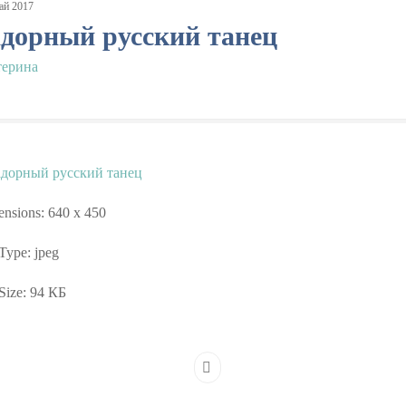
ай
2017
адорный русский танец
терина
nsions:
640 x 450
 Type:
jpeg
Size:
94 КБ