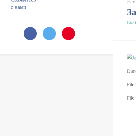
25
.
М
с нами
З
Ека
Dime
File
File 