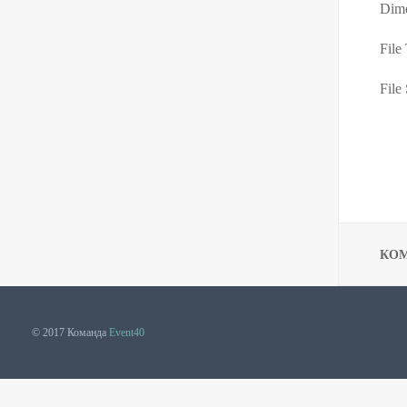
Dime
File
File 
КО
© 2017 Команда
Event40