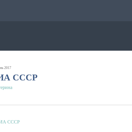
нь
2017
ИА СССР
терина