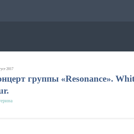
густ
2017
нцерт группы «Resonance». Whi
ur.
терина