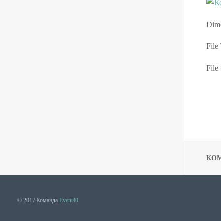
Dime
File
File 
КО
© 2017 Команда
Event40