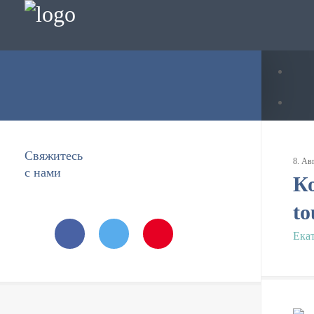
Свяжитесь
8
.
Ав
с нами
Ко
to
Ека