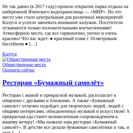
Не так давно (в 2017 году) прошло открытие парка отдыха на
набережной Яченского водохранилища — «МИР». Но это
место уже стало центральным для различных мероприятий
Калуги и успело завоевать внимание калужан. Посетители
отзываются только положительными впечатлениями!
Атмосферное место, где все гармонично, уютно и очень
красиво! Что вас ждет: ● красивый пляж с 10-метровым
бассейном ● […]
Калуга
Общественные места
Оценить сейчас
Ресторан «Бумажный самолёт»
Ресторан с живой и прекрасной музыкой, располагает к
общению с друзьями и близкими. А также «Бумажный
самолет» отлично подойдет для творческих людей, людей с
общими интересами, объединенных музыкой и искусством! А
прекрасная еда станет великолепным сопровождением к
вашему вечеру! «Мы назвали наш ресторан «Бумажный
самолёт». В детстве все делали бумажные самолётики и так, и
эдак […]