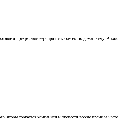
 уютные и прекрасные мероприятия, совсем по-домашнему! А каж
го, чтобы собраться компанией и провести весело время за нас