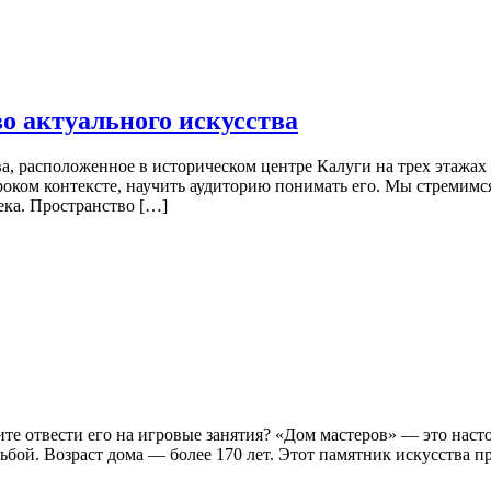
о актуального искусства
, расположенное в историческом центре Калуги на трех этажах
роком контексте, научить аудиторию понимать его. Мы стремимся
ека. Пространство […]
тите отвести его на игровые занятия? «Дом мастеров» — это на
бой. Возраст дома — более 170 лет. Этот памятник искусства п