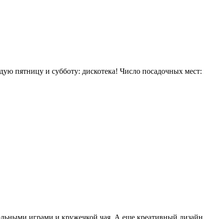
дую пятницу и субботу: дискотека! Число посадочных мест:
тольными играми и кружечкой чая. А еще креативный дизайн