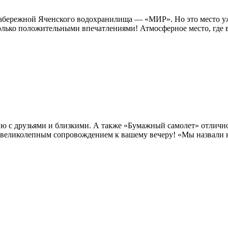
а набережной Яченского водохранилища — «МИР». Но это место 
лько положительными впечатлениями! Атмосферное место, где вс
ию с друзьями и близкими. А также «Бумажный самолет» отличн
 великолепным сопровождением к вашему вечеру! «Мы назвали н