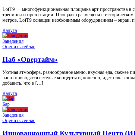
LofT9 — многофункциональная площадка арт-пространства в ст
тренинги и презентации. Площадка размещена в историческом ц
метров. LofT9 оснащен необходимым оборудованием – экран, пр
Калуга
Заведения
Оценить сейчас
Паб «Овертайм»
Уютная атмосфера, разнообразное меню, вкусная еда, свежее п
часто проводятся веселые концерты и, конечно, идет показ онл
добавить, что в […]
Калуга
Бар
Заведения
Оценить сейчас
Инновационный Культурный Центр (И