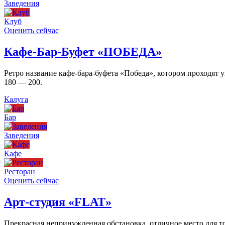
Заведения
Клуб
Оценить сейчас
Кафе-Бар-Буфет «ПОБЕДА»
Ретро название кафе-бара-буфета «Победа», котором проходят
180 — 200.
Калуга
Бар
Заведения
Кафе
Ресторан
Оценить сейчас
Арт-студия «FLAT»
Прекрасная непринужденная обстановка, отличное место для то