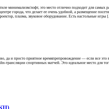
иле минимализм/лофт, это место отлично подходит для самых р
ентре города, что делает ее очень удобной, а размещение посет
оектор, плазма, звуковое оборудование. Есть настольные игры 
иво, да и просто приятное времяпрепровождение — если все это в
айн-трансляции спортивных матчей. Это идеальное место для тог
КЦ)