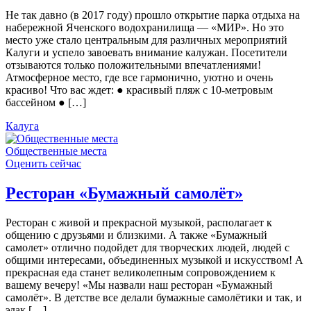
Не так давно (в 2017 году) прошло открытие парка отдыха на
набережной Яченского водохранилища — «МИР». Но это
место уже стало центральным для различных мероприятий
Калуги и успело завоевать внимание калужан. Посетители
отзываются только положительными впечатлениями!
Атмосферное место, где все гармонично, уютно и очень
красиво! Что вас ждет: ● красивый пляж с 10-метровым
бассейном ● […]
Калуга
Общественные места
Оценить сейчас
Ресторан «Бумажный самолёт»
Ресторан с живой и прекрасной музыкой, располагает к
общению с друзьями и близкими. А также «Бумажный
самолет» отлично подойдет для творческих людей, людей с
общими интересами, объединенных музыкой и искусством! А
прекрасная еда станет великолепным сопровождением к
вашему вечеру! «Мы назвали наш ресторан «Бумажный
самолёт». В детстве все делали бумажные самолётики и так, и
эдак […]