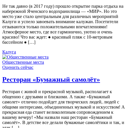
Не так давно (в 2017 году) прошло открытие парка отдыха на
набережной Яченского водохранилища — «МИР». Но это
место уже стало центральным для различных мероприятий
Калуги и успело завоевать внимание калужан. Посетители
отзываются только положительными впечатлениями!
Атмосферное место, где все гармонично, уютно и очень
красиво! Что вас ждет: ● красивый пляж с 10-метровым
бассейном ● […]
Калуга
Общественные места
Оценить сейчас
Ресторан «Бумажный самолёт»
Ресторан с живой и прекрасной музыкой, располагает к
общению с друзьями и близкими. А также «Бумажный
самолет» отлично подойдет для творческих людей, людей с
общими интересами, объединенных музыкой и искусством! А
прекрасная еда станет великолепным сопровождением к
вашему вечеру! «Мы назвали наш ресторан «Бумажный
самолёт». В детстве все делали бумажные самолётики и так, и
эдак […]