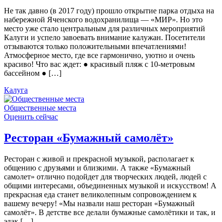
Не так давно (в 2017 году) прошло открытие парка отдыха на
набережной Яченского водохранилища — «МИР». Но это
место уже стало центральным для различных мероприятий
Калуги и успело завоевать внимание калужан. Посетители
отзываются только положительными впечатлениями!
Атмосферное место, где все гармонично, уютно и очень
красиво! Что вас ждет: ● красивый пляж с 10-метровым
бассейном ● […]
Калуга
Общественные места
Оценить сейчас
Ресторан «Бумажный самолёт»
Ресторан с живой и прекрасной музыкой, располагает к
общению с друзьями и близкими. А также «Бумажный
самолет» отлично подойдет для творческих людей, людей с
общими интересами, объединенных музыкой и искусством! А
прекрасная еда станет великолепным сопровождением к
вашему вечеру! «Мы назвали наш ресторан «Бумажный
самолёт». В детстве все делали бумажные самолётики и так, и
эдак […]