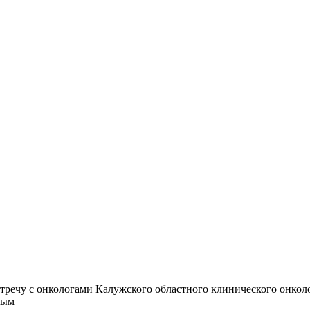
стречу с онкологами Калужского областного клинического онкол
ным