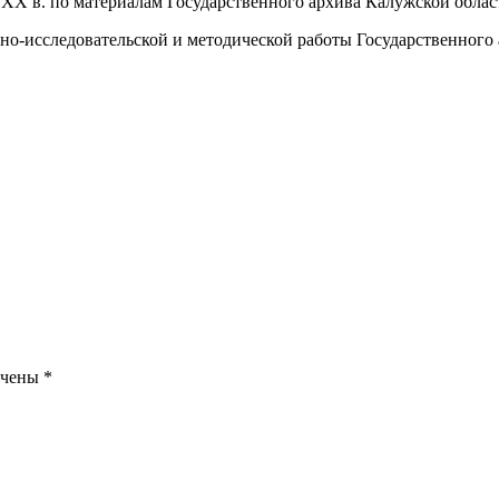
ХХ в. по материалам Государственного архива Калужской облас
-исследовательской и методической работы Государственного а
ечены
*