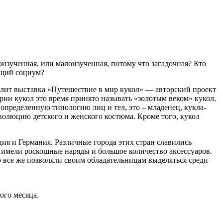
изученная, или малоизученная, потому что загадочная? Кто
ющий социум?
зволит выставка «Путешествие в мир кукол» — авторский проект
ии кукол это время принято называть «золотым веком» кукол,
определенную типологию лиц и тел, это – младенец, кукла-
эволюцию детского и женского костюма. Кроме того, кукол
ия и Германия. Различные города этих стран славились
 имели роскошные наряды и большое количество аксессуаров.
 все же позволяли своим обладательницам выделяться среди
ого месяца.