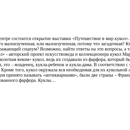
ентре состоится открытие выставки «Путешествие в мир кукол»
то малоизученная, или малоизученная, потому что загадочная? К
ажающий социум? Возможно, найти ответы на эти вопросы, а так
ол» - авторский проект искусствоведа и коллекционера кукол 
«золотым веком» кукол, ведь их создавали из фарфора, который 
то – младенец, кукла-ребенок и кукла-дама. В соответствии с «
роме того, кукол окружала вся необходимая для их кукольной ж
дня принято называть «антикварными», были две страны – Франц
урованного фарфора. Куклы…