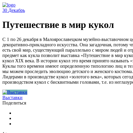
30
Декабрь
Путешествие в мир кукол
С 1 по 26 декабря в Малоярославецком музейно-выставочном ц
декоративно-прикладного искусства. Она загадочная, потому ч
есть свой мир, существующий параллельно с миром людей и отр
предмет как кукла позволит выставка «Путешествие в мир кук
кукол XIX века. В истории кукол это время принято называть 
Куклы того времени имеют определенную типологию лиц и тел, э
мы можем проследить эволюцию детского и женского костюма. К
Лидерами в производстве кукол «золотого века», которых сего
производством кукол с бисквитными головами, т.е. из неглаз
Выставки
Поделиться