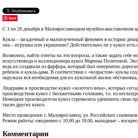
Save
С 1 по 26 декабря в Малоярославецком музейно-выставочном ц
Кукла – загадочный и малоизученный феномен в истории декора
она – игрушка или украшение? Действительно ли у кукол ест
Возможно, найти ответы на эти вопросы, а также задать себе 
искусствоведа и коллекционера кукол Марины Политовой. Эксп
ведь их создавали из фарфора, который был невероятно дороги
ребенок и кукла-дама. В соответствии с «возрастом» куклы соз
окружала вся необходимая для их кукольной жизни обстановка,
Лидерами в производстве кукол «золотого века», которых сего
производством кукол с бисквитными головами, т.е. из неглаз
Немецкие производители кукол стремились удешевить свою про
тысяч других кукол.
Место проведения: г. Малоярославец, ул. Российских газовиков
Режим работы: ежедневно с 10.00 до 18.00, выходные – воскре
Комментарии