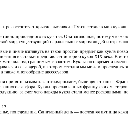
ентре состоится открытие выставки «Путешествие в мир кукол».
тивно-прикладного искусства. Она загадочная, потому что мало
ь свой мир, существующий параллельно с миром людей и отража
новые и иначе взглянуть на такой простой предмет как кукла по
озиция выставки представляет историю кукол XIX века. В истор
м материалом, сравнимым с золотом. Куклы того времени имеют 
давался и ее гардероб, в котором сегодня мы можем проследить 
 а также многообразие аксессуаров.
дня принято называть «антикварными», были две страны – Франц
урованного фарфора. Куклы прославленных французских мастеров
дукцию, за счет чего наряды кукол стали менее роскошными, но
, 13
сенье, понедельник. Санитарный день — последняя пятница кажд