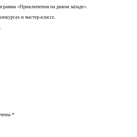
рограмма «Приключения на диком западе».
конкурсах и мастер-классе.
.
ечены
*