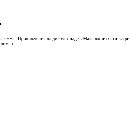
е
ограмма "Приключения на диком западе". Маленькие гости встрет
плимент.