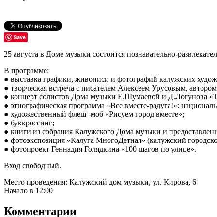
Save
25 августа в Доме музыки состоится познавательно-развлекате
В программе:
● выставка графики, живописи и фотографий калужских худож
● творческая встреча с писателем Алексеем Урусовым, авторо
● концерт солистов Дома музыки Е.Шумаевой и Д.Логунова «
● этнографическая программа «Все вместе-радуга!»: национал
● художественный флеш -моб «Рисуем город вместе»;
● буккроссинг;
● книги из собрания Калужского Дома музыки и предоставлен
● фотоэкспозиция «Калуга МногоДетная» (калужский городско
● фотопроект Геннадия Голядкина «100 шагов по улице».
Вход свободный.
Место проведения: Калужский дом музыки, ул. Кирова, 6
Начало в 12:00
Комментарии