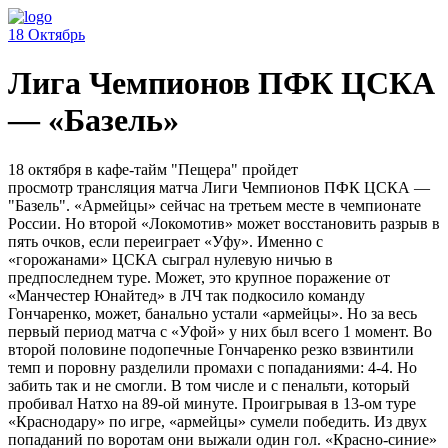
18
Октябрь
Лига Чемпионов ПФК ЦСКА
— «Базель»
18 октября в кафе-тайм "Пещера" пройдет
просмотр трансляция матча Лиги Чемпионов ПФК ЦСКА —
"Базель". «Армейцы» сейчас на третьем месте в чемпионате
России. Но второй «Локомотив» может восстановить разрыв в
пять очков, если переиграет «Уфу». Именно с
«горожанами» ЦСКА сыграл нулевую ничью в
предпоследнем туре. Может, это крупное поражение от
«Манчестер Юнайтед» в ЛЧ так подкосило команду
Гончаренко, может, банально устали «армейцы». Но за весь
первый период матча с «Уфой» у них был всего 1 момент. Во
второй половине подопечные Гончаренко резко взвинтили
темп и поровну разделили промахи с попаданиями: 4-4. Но
забить так и не смогли. В том числе и с пенальти, который
пробивал Натхо на 89-ой минуте. Проигрывая в 13-ом туре
«Краснодару» по игре, «армейцы» сумели победить. Из двух
попаданий по воротам они выжали один гол. «Красно-синие»