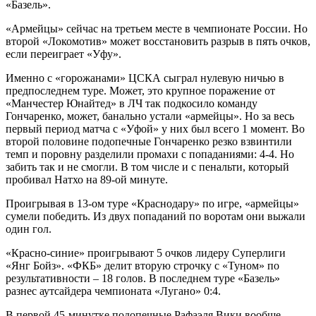
«Базель».
«Армейцы» сейчас на третьем месте в чемпионате России. Но
второй «Локомотив» может восстановить разрыв в пять очков,
если переиграет «Уфу».
Именно с «горожанами» ЦСКА сыграл нулевую ничью в
предпоследнем туре. Может, это крупное поражение от
«Манчестер Юнайтед» в ЛЧ так подкосило команду
Гончаренко, может, банально устали «армейцы». Но за весь
первый период матча с «Уфой» у них был всего 1 момент. Во
второй половине подопечные Гончаренко резко взвинтили
темп и поровну разделили промахи с попаданиями: 4-4. Но
забить так и не смогли. В том числе и с пенальти, который
пробивал Натхо на 89-ой минуте.
Проигрывая в 13-ом туре «Краснодару» по игре, «армейцы»
сумели победить. Из двух попаданий по воротам они выжали
один гол.
«Красно-синие» проигрывают 5 очков лидеру Суперлиги
«Янг Бойз». «ФКБ» делит вторую строчку с «Туном» по
результативности – 18 голов. В последнем туре «Базель»
разнес аутсайдера чемпионата «Лугано» 0:4.
В первой 45-минутке подопечные Рафаэля Вики вообще