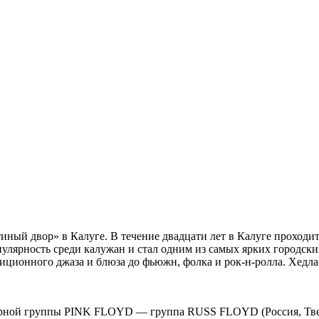
иный двор» в Калуге. В течение двадцати лет в Калуге прохо
улярность среди калужан и стал одним из самых ярких городск
диционного джаза и блюза до фьюжн, фолка и рок-н-ролла. Хедл
арной группы PINK FLOYD — группа RUSS FLOYD (Россия, Тве