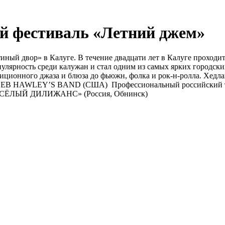
 фестиваль «Летний джем»
иный двор» в Калуге. В течение двадцати лет в Калуге прохо
улярность среди калужан и стал одним из самых ярких городск
диционного джаза и блюза до фьюжн, фолка и рок-н-ролла. Хедл
LEB HAWLEY’S BAND (США) Профессиональный российский тр
 «ВЕСЁЛЫЙ ДИЛИЖАНС» (Россия, Обнинск)