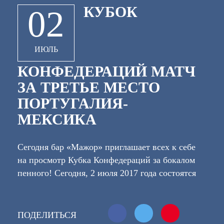
КУБОК
02
ИЮЛЬ
КОНФЕДЕРАЦИЙ МАТЧ
ЗА ТРЕТЬЕ МЕСТО
ПОРТУГАЛИЯ-
МЕКСИКА
Сегодня бар «Мажор» приглашает всех к себе
на просмотр Кубка Конфедераций за бокалом
пенного! Сегодня, 2 июля 2017 года состоятся
сразу два главных матча Кубка конфедераций,
которые решат судьбу трех призовых мест. И
первыми ринутся в бой команды Португалии и
ПОДЕЛИТЬСЯ