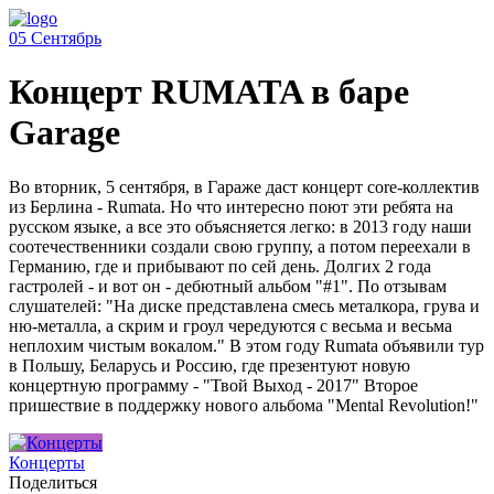
05
Сентябрь
Концерт RUMATA в баре
Garage
Во вторник, 5 сентября, в Гараже даст концерт core-коллектив
из Берлина - Rumata. Но что интересно поют эти ребята на
русском языке, а все это объясняется легко: в 2013 году наши
соотечественники создали свою группу, а потом переехали в
Германию, где и прибывают по сей день. Долгих 2 года
гастролей - и вот он - дебютный альбом "#1". По отзывам
слушателей: "На диске представлена смесь металкора, грува и
ню-металла, а скрим и гроул чередуются с весьма и весьма
неплохим чистым вокалом." В этом году Rumata объявили тур
в Польшу, Беларусь и Россию, где презентуют новую
концертную программу - "Твой Выход - 2017" Второе
пришествие в поддержку нового альбома "Mental Revolution!"
Концерты
Поделиться