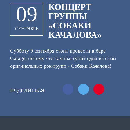
КОНЦЕРТ
09
ГРУППЫ
«СОБАКИ
СЕНТЯБРЬ
КАЧАЛОВА»
Субботу 9 сентября стоит провести в баре
Garage, потому что там выступит одна из самы
оригинальных рок-групп - Собаки Качалова!
Эта группа появилась в 1996 году в
Екатеринбурге, и что самое удивительное, ее
создание пришлось на Всемирный день рок-н-
ПОДЕЛИТЬСЯ
ролла. Их самая известная песня - "Каждый
день война", ее клип крутили на Муз-ТВ, MTV,
а песни часто ставили на радиостанциях
"Русское радио", "Наше Радио", "Maximum".
Этой осенью они презентуют свой новый