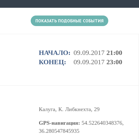
одиннадцатый альбом - "Игра в нарушение
правил". На концерте группа представит песни
из альбома «Блюз для тех, кто не спит», а так
ПОКАЗАТЬ ПОДОБНЫЕ СОБЫТИЯ
же лучшее из истории своего репертуара. Вас
ждёт не только музыка, но и еще
1+
акробатические номера от барабанщика,
НАЧАЛО:
09.09.2017
21:00
юмористические зарисовки от фронтмена в
стиле stand up, много общения с залом и
КОНЕЦ:
09.09.2017
23:00
Есть несколько событий в этом месте
хоровое пение...
Калуга, К. Либкнехта, 29
GPS-навигация:
54.522640348376,
36.280547845935