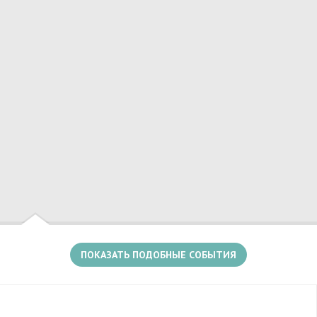
считать получение премии «Чартова Дюжина»
в номинации «Взлом» в 2014-м году, а самих
Есть несколько событий в этом месте
слушателей «Нашего Радио» ребята покорили
песней «Да не вопрос». Лидер коллектива
Андрей ГрейЧайник утверждает, что «ДМЦ» —
это не просто рок-группа, это образ жизни, и
призывает людей быть настоящими и нести
друг другу свет!
ПОКАЗАТЬ ПОДОБНЫЕ СОБЫТИЯ