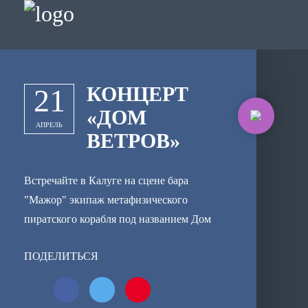
КОНЦЕРТ
21
«ДОМ
АПРЕЛЬ
ВЕТРОВ»
Встречайте в Калуге на сцене бара
"Мажор" экипаж метафизического
пиратского корабля под названием Дом
ветров, который путешествует по
ПОДЕЛИТЬСЯ
неизведанным мирам, ввязываясь в разные
авантюры и приключения, собирая сказки
и истории! Музыка Дома Ветров разная,