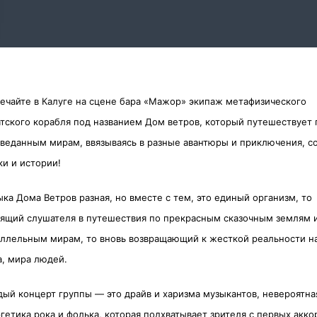
ечайте в Калуге на сцене бара «Мажор» экипаж метафизического
тского корабля под названием Дом ветров, который путешествует 
веданным мирам, ввязываясь в разные авантюры и приключения, с
ки и истории!
ка Дома Ветров разная, но вместе с тем, это единый организм, то
ящий слушателя в путешествия по прекрасным сказочным землям 
ллельным мирам, то вновь возвращающий к жесткой реальности н
а, мира людей.
ый концерт группы — это драйв и харизма музыкантов, невероятна
гетика рока и фолька, которая подхватывает зрителя с первых акко