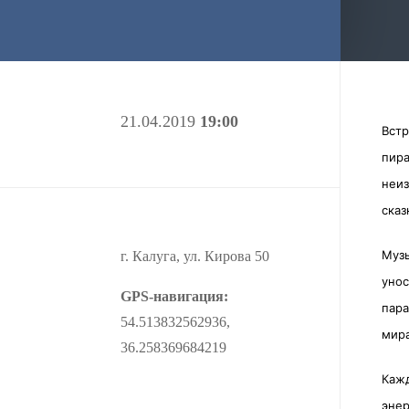
но вместе с тем, это единый организм, то
уносящий слушателя в путешествия по
прекрасным сказочным землям и
параллельным мирам, то вновь
возвращающий к жесткой реальности
21.04.2019
19:00
Встр
нашего мира, мира людей. Каждый
пира
концерт группы - это драйв и харизма
неиз
музыкантов, невероятная энергетика рока и
сказ
фолька, которая подхватывает зрителя с
первых аккордов и не отпускает до конца
Музы
г. Калуга, ул. Кирова 50
выступления!
унос
GPS-навигация:
пара
54.513832562936,
мир
36.258369684219
Кажд
энер