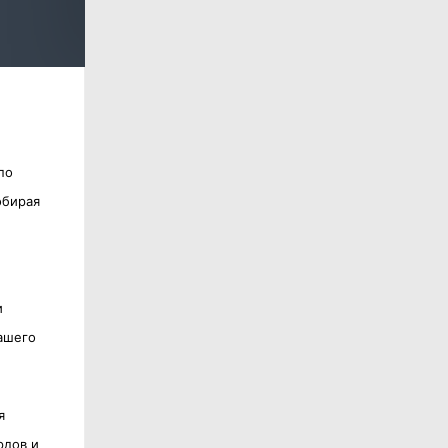
по
обирая
и
ашего
я
рдов и