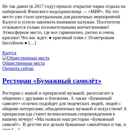
Не так давно (в 2017 году) прошло открытие парка отдыха на
набережной Яченского водохранилища — «МИР». Но это
место уже стало центральным для различных мероприятий
Калуги и успело завоевать внимание калужан. Посетители
отзываются только положительными впечатлениями!
Атмосферное место, где все гармонично, уютно и очень
красиво! Что вас ждет: ● красивый пляж с 10-метровым
бассейном ● […]
Калуга
Общественные места
Оценить сейчас
Ресторан «Бумажный самолёт»
Ресторан с живой и прекрасной музыкой, располагает к
общению с друзьями и близкими. А также «Бумажный
самолет» отлично подойдет для творческих людей, людей с
общими интересами, объединенных музыкой и искусством! А
прекрасная еда станет великолепным сопровождением к
вашему вечеру! «Мы назвали наш ресторан «Бумажный
самолёт». В детстве все делали бумажные самолётики и так, и
эдак […]