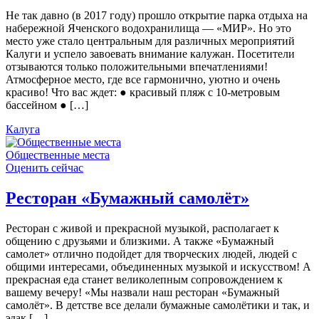
Не так давно (в 2017 году) прошло открытие парка отдыха на
набережной Яченского водохранилища — «МИР». Но это
место уже стало центральным для различных мероприятий
Калуги и успело завоевать внимание калужан. Посетители
отзываются только положительными впечатлениями!
Атмосферное место, где все гармонично, уютно и очень
красиво! Что вас ждет: ● красивый пляж с 10-метровым
бассейном ● […]
Калуга
Общественные места
Оценить сейчас
Ресторан «Бумажный самолёт»
Ресторан с живой и прекрасной музыкой, располагает к
общению с друзьями и близкими. А также «Бумажный
самолет» отлично подойдет для творческих людей, людей с
общими интересами, объединенных музыкой и искусством! А
прекрасная еда станет великолепным сопровождением к
вашему вечеру! «Мы назвали наш ресторан «Бумажный
самолёт». В детстве все делали бумажные самолётики и так, и
эдак […]