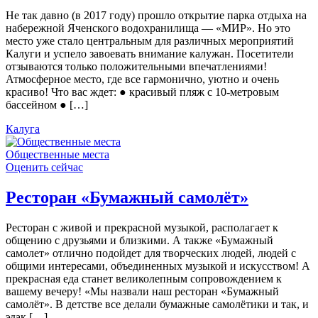
Не так давно (в 2017 году) прошло открытие парка отдыха на
набережной Яченского водохранилища — «МИР». Но это
место уже стало центральным для различных мероприятий
Калуги и успело завоевать внимание калужан. Посетители
отзываются только положительными впечатлениями!
Атмосферное место, где все гармонично, уютно и очень
красиво! Что вас ждет: ● красивый пляж с 10-метровым
бассейном ● […]
Калуга
Общественные места
Оценить сейчас
Ресторан «Бумажный самолёт»
Ресторан с живой и прекрасной музыкой, располагает к
общению с друзьями и близкими. А также «Бумажный
самолет» отлично подойдет для творческих людей, людей с
общими интересами, объединенных музыкой и искусством! А
прекрасная еда станет великолепным сопровождением к
вашему вечеру! «Мы назвали наш ресторан «Бумажный
самолёт». В детстве все делали бумажные самолётики и так, и
эдак […]