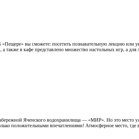
 В «Пещере» вы сможете: посетить познавательную лекцию или у
ы, а также в кафе представлено множество настольных игр, а для 
а набережной Яченского водохранилища — «МИР». Но это место 
лько положительными впечатлениями! Атмосферное место, где вс