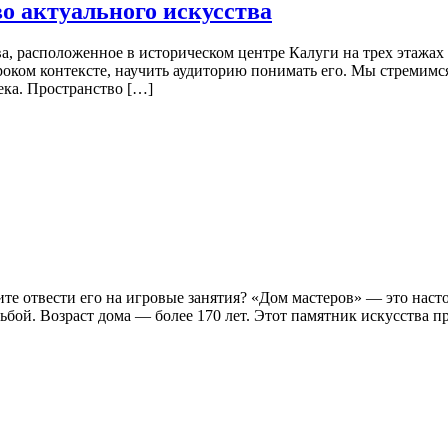
о актуального искусства
, расположенное в историческом центре Калуги на трех этажах
роком контексте, научить аудиторию понимать его. Мы стремимся
ека. Пространство […]
тите отвести его на игровые занятия? «Дом мастеров» — это на
бой. Возраст дома — более 170 лет. Этот памятник искусства п