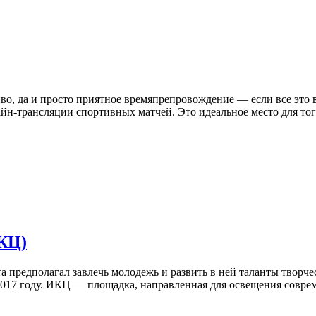
иво, да и просто приятное времяпрепровождение — если все это в
айн-трансляции спортивных матчей. Это идеальное место для тог
КЦ)
а предполагал завлечь молодежь и развить в ней таланты творче
2017 году. ИКЦ — площадка, направленная для освещения соврем