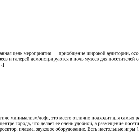
лавная цель мероприятия — приобщение широкой аудитории, осо
еев и галерей демонстрируются в ночь музеев для посетителей
…]
иле минимализм/лофт, это место отлично подходит для самых р
ентре города, что делает ее очень удобной, а размещение посет
оектор, плазма, звуковое оборудование. Есть настольные игры 