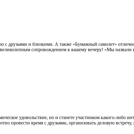
ию с друзьями и близкими. А также «Бумажный самолет» отличн
 великолепным сопровождением к вашему вечеру! «Мы назвали н
мическое удовольствие, но и станете участником какого-либо ин
тно провести время с друзьями, организовать деловую встречу,