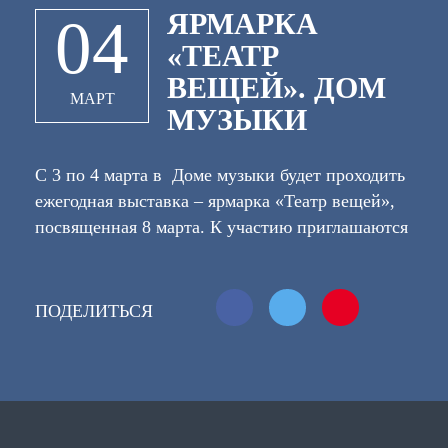
ЯРМАРКА
04
«ТЕАТР
ВЕЩЕЙ». ДОМ
МАРТ
МУЗЫКИ
С 3 по 4 марта в Доме музыки будет проходить
ежегодная выставка – ярмарка «Театр вещей»,
посвященная 8 марта. К участию приглашаются
мастера, работающие в различных видах
творчества, а также организации и магазины,
занимающиеся продажей изделий ручной
ПОДЕЛИТЬСЯ
работы. Все посетители ярмарки смогут увидеть
уникальные произведения ручной работы и
принять участие в мастер – классах. Вход
свободный. Место проведения: ул. Кирова, 6,
Калужский дом музыки Начало в 11:00