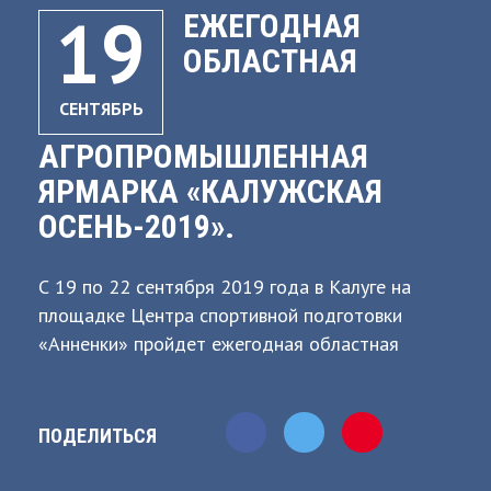
19
ЕЖЕГОДНАЯ
ОБЛАСТНАЯ
СЕНТЯБРЬ
АГРОПРОМЫШЛЕННАЯ
ЯРМАРКА «КАЛУЖСКАЯ
ОСЕНЬ-2019».
С 19 по 22 сентября 2019 года в Калуге на
площадке Центра спортивной подготовки
«Анненки» пройдет ежегодная областная
агропромышленная ярмарка «Калужская
осень-2019». Время работы ярмарки -
ежедневно с 10.00-19.00. Официальное
ПОДЕЛИТЬСЯ
открытие 20 сентября в 12.00. Проведение
ежегодной областной агропромышленной