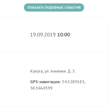
продукции Упаковочное и расфасовочное
ПОКАЗАТЬ ПОДОБНЫЕ СОБЫТИЯ
оборудование и материалы Садоводство,
саженцы. Благоустройство, ландшафтный
дизайн, малые архитектурные формы. Сувениры,
подарки. Спецодежда Туризм. Спорт, Отдых.
19.09.2019
10:00
Ярмарочная торговля.
Калуга, ул. Анненки. Д. 5.
GPS-навигация:
54.5289183,
36.1664599