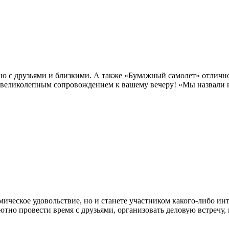
ию с друзьями и близкими. А также «Бумажный самолет» отличн
 великолепным сопровождением к вашему вечеру! «Мы назвали н
мическое удовольствие, но и станете участником какого-либо ин
тно провести время с друзьями, организовать деловую встречу,