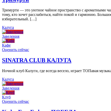
Тримурти — это уютное чайное пространство с ароматными чая
тому, кто хочет расслабиться, найти покой и гармонию. Больш
избирательный. […]
Калуга
Заведения
Кафе
Оценить сейчас
SINATRA CLUB КАЛУГА
Ночной клуб Калуги, где всегда весело, играет ТОПавая музы
Калуга
Заведения
Клуб
Оценить сейчас