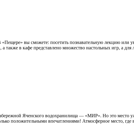
 В «Пещере» вы сможете: посетить познавательную лекцию или у
ы, а также в кафе представлено множество настольных игр, а для 
а набережной Яченского водохранилища — «МИР». Но это место 
лько положительными впечатлениями! Атмосферное место, где вс