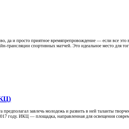
иво, да и просто приятное времяпрепровождение — если все это в
айн-трансляции спортивных матчей. Это идеальное место для тог
КЦ)
а предполагал завлечь молодежь и развить в ней таланты творче
2017 году. ИКЦ — площадка, направленная для освещения соврем