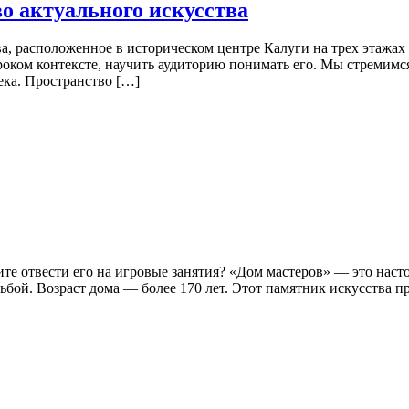
о актуального искусства
, расположенное в историческом центре Калуги на трех этажах
роком контексте, научить аудиторию понимать его. Мы стремимся
ека. Пространство […]
тите отвести его на игровые занятия? «Дом мастеров» — это на
бой. Возраст дома — более 170 лет. Этот памятник искусства п