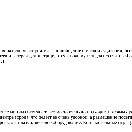
лавная цель мероприятия — приобщение широкой аудитории, осо
еев и галерей демонстрируются в ночь музеев для посетителей
…]
иле минимализм/лофт, это место отлично подходит для самых р
ентре города, что делает ее очень удобной, а размещение посет
оектор, плазма, звуковое оборудование. Есть настольные игры 