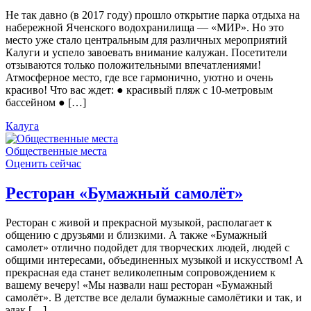
Не так давно (в 2017 году) прошло открытие парка отдыха на
набережной Яченского водохранилища — «МИР». Но это
место уже стало центральным для различных мероприятий
Калуги и успело завоевать внимание калужан. Посетители
отзываются только положительными впечатлениями!
Атмосферное место, где все гармонично, уютно и очень
красиво! Что вас ждет: ● красивый пляж с 10-метровым
бассейном ● […]
Калуга
Общественные места
Оценить сейчас
Ресторан «Бумажный самолёт»
Ресторан с живой и прекрасной музыкой, располагает к
общению с друзьями и близкими. А также «Бумажный
самолет» отлично подойдет для творческих людей, людей с
общими интересами, объединенных музыкой и искусством! А
прекрасная еда станет великолепным сопровождением к
вашему вечеру! «Мы назвали наш ресторан «Бумажный
самолёт». В детстве все делали бумажные самолётики и так, и
эдак […]