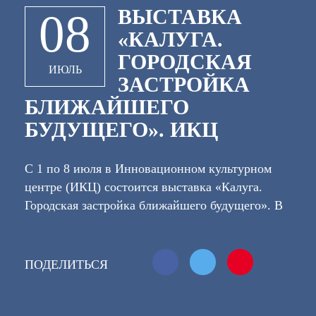
ВЫСТАВКА
08
«КАЛУГА.
ГОРОДСКАЯ
ИЮЛЬ
ЗАСТРОЙКА
БЛИЖАЙШЕГО
БУДУЩЕГО». ИКЦ
С 1 по 8 июля в Инновационном культурном
центре (ИКЦ) состоится выставка «Калуга.
Городская застройка ближайшего будущего». В
программе ищем ответы на вопросы: Что будут
строить в Калуге в ближайшем будущем? Как
выглядит современное городское жилье по
ПОДЕЛИТЬСЯ
мнению ведущих архитекторов? Что важнее —
отдельные здания или городская среда в целом?
В рамках выставки 4 июля пройдет дискуссия о