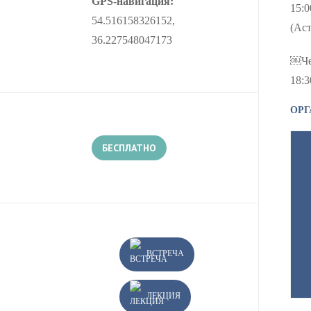
GPS-навигация:
15:0
54.516158326152,
(Аст
36.227548047173
￼Че
18:3
ОРГ
БЕСПЛАТНО
ВСТРЕЧА
ЛЕКЦИЯ