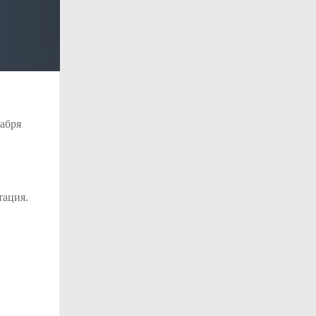
абря
тация.