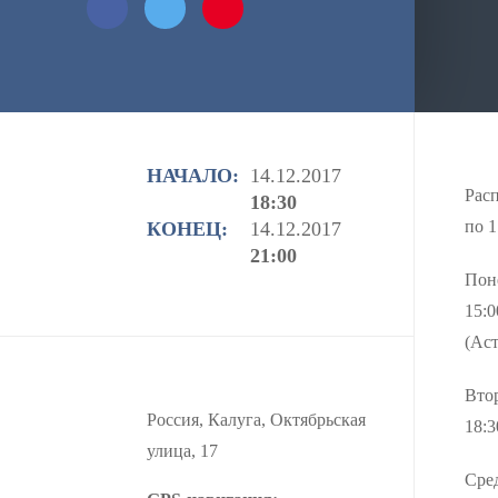
«Азбука фотографии». Группа.(Климов А.)
Среда 13 декабря 15:00 - 17:00 - Встреча
«Авторский стиль в фотографии».
Консультация.(Астрахов П.) ￼Четверг 14
декабря 18:30 - 21:00 - Встреча «Азбука
фотографии». Группа.(Климов А.)
НАЧАЛО:
14.12.2017
Рас
18:30
по 1
КОНЕЦ:
14.12.2017
21:00
Пон
15:0
(Аст
Вто
Россия, Калуга, Октябрьская
18:3
улица, 17
Сред