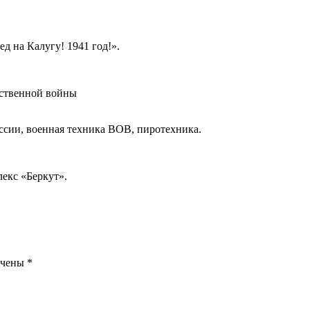
д на Калугу! 1941 год!».
ественной войны
ссии, военная техника ВОВ, пиротехника.
лекс «Беркут».
ечены
*